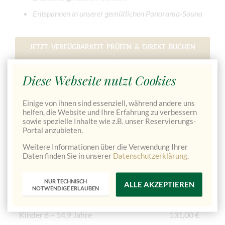
Entspannen in unserer gemütlichen Panorama-Sauna
JETZT VERFÜGBARKEIT PRÜFEN & DIREKT BUCHEN
→
Diese Webseite nutzt Cookies
Pauschalpreis für 2 Übernachtungen
Einige von ihnen sind essenziell, während andere uns
inkl. Halbpension und den oben angeführten
helfen, die Website und Ihre Erfahrung zu verbessern
sowie spezielle Inhalte wie z.B. unser Reservierungs-
Leistungen
Portal anzubieten.
Weitere Informationen über die Verwendung Ihrer
Im Doppelzimmer
ab 248,00 €
Daten finden Sie in unserer
Datenschutzerklärung
.
Preis pro Person
NUR TECHNISCH
ALLE AKZEPTIEREN
NOTWENDIGE ERLAUBEN
Einbettzimmerzuschlag
20,00 €
Kinder 6 – 14,9 Jahre
131,00 €