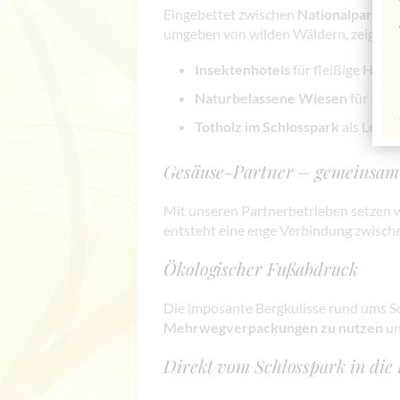
Eingebettet zwischen
Nationalpark Ge
umgeben von wilden Wäldern, zeigt das 
Insektenhotels
für fleißige Helfe
Naturbelassene Wiesen
für Pfla
Totholz im Schlosspark
als Leben
Gesäuse-Partner – gemeinsam 
Mit unseren Partnerbetrieben setzen 
entsteht eine enge Verbindung zwisch
Ökologischer Fußabdruck
Die imposante Bergkulisse rund ums Sc
Mehrwegverpackungen zu nutzen
un
Direkt vom Schlosspark in die