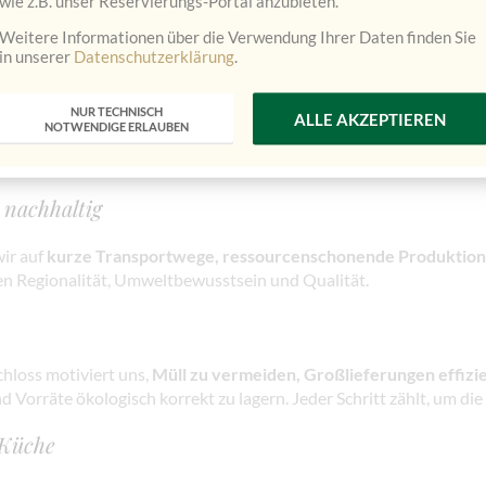
wie z.B. unser Reservierungs-Portal anzubieten.
säuse, Natur- und Geopark Steirische Eisenwurzen
und nahe de
Weitere Informationen über die Verwendung Ihrer Daten finden Sie
Schloss seine „wilde Seite“:
in unserer
Datenschutzerklärung
.
r der Natur
NUR TECHNISCH
ALLE AKZEPTIEREN
nzen und Tiere
NOTWENDIGE ERLAUBEN
sraum für zahlreiche Insekten und Kleinlebewesen
nachhaltig
wir auf
kurze Transportwege, ressourcenschonende Produktion
en Regionalität, Umweltbewusstsein und Qualität.
hloss motiviert uns,
Müll zu vermeiden, Großlieferungen effizie
d Vorräte ökologisch korrekt zu lagern. Jeder Schritt zählt, um d
 Küche