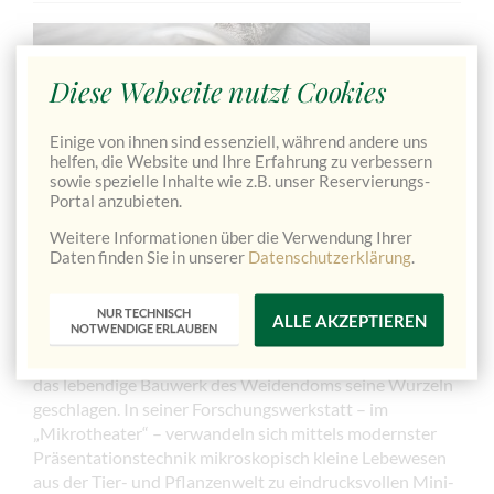
Diese Webseite nutzt Cookies
Einige von ihnen sind essenziell, während andere uns
helfen, die Website und Ihre Erfahrung zu verbessern
sowie spezielle Inhalte wie z.B. unser Reservierungs-
Portal anzubieten.
Weitere Informationen über die Verwendung Ihrer
Daten finden Sie in unserer
Datenschutzerklärung
.
Forschen und Entdecken im Weidendom
Das Besucherzentrum Weidendom,
ist das größte
NUR TECHNISCH
ALLE AKZEPTIEREN
NOTWENDIGE ERLAUBEN
lebende Gebäude Österreichs Am Ufer der Enns,
umrahmt von einem einzigartigen Gebirgspanorama, hat
das lebendige Bauwerk des Weidendoms seine Wurzeln
geschlagen. In seiner Forschungswerkstatt – im
„Mikrotheater“ – verwandeln sich mittels modernster
Präsentationstechnik mikroskopisch kleine Lebewesen
aus der Tier- und Pflanzenwelt zu eindrucksvollen Mini-