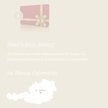
Hotel Schloss Kassegg
Ihr Naturhotel in der Steiermark in St. Gallen im
Nationalpark Gesäuse & Naturpark Eisenwurzen
Im Herzen Österreichs