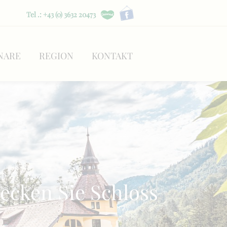
Tel .: +43 (0) 3632 20473
NARE
REGION
KONTAKT
cken Sie Schloss