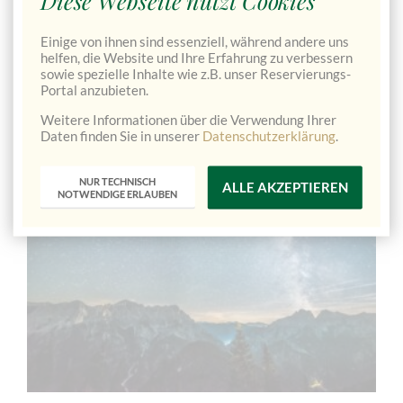
Einige von ihnen sind essenziell, während andere uns
helfen, die Website und Ihre Erfahrung zu verbessern
sowie spezielle Inhalte wie z.B. unser Reservierungs-
Portal anzubieten.
Kräuterurlaub im Naturhotel im Gesäuse
Weitere Informationen über die Verwendung Ihrer
Daten finden Sie in unserer
Datenschutzerklärung
.
3 Übernachtungen im Wohlfühlzimmer mit Halbpension,
Mostverkostung am Genussmosthof Veitlbauer und Besuch
NUR TECHNISCH
des Kräuterbergbauerns
ALLE AKZEPTIEREN
NOTWENDIGE ERLAUBEN