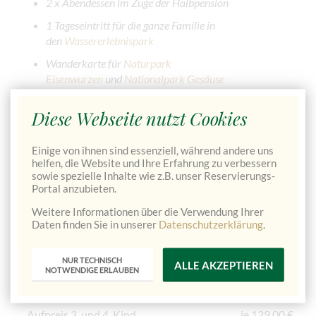
2 x Abendessen im Zuge der Halbpension
1 Tageseintritt für die ganze Familie in
den
Wassererlebnispark
Wanderkarte für
Naturpark
Eisenwurzen
und
Nationalpark Gesäuse
Diese Webseite nutzt Cookies
JETZT VERFÜGBARKEIT PRÜFEN & DIREKT BUCHEN
→
Einige von ihnen sind essenziell, während andere uns
helfen, die Website und Ihre Erfahrung zu verbessern
sowie spezielle Inhalte wie z.B. unser Reservierungs-
Portal anzubieten.
Pauschalpreis für 2 Übernachtungen
Weitere Informationen über die Verwendung Ihrer
im Familienzimmer inkl. Halbpension und den oben
Daten finden Sie in unserer
Datenschutzerklärung
.
angeführten Leistungen
NUR TECHNISCH
ALLE AKZEPTIEREN
2 Erwachsene + 2 Kinder (6 bis 15 Jahre)
ab 738,00
NOTWENDIGE ERLAUBEN
€
Aufpreis 3. und 4. Kind
je 129,00 €