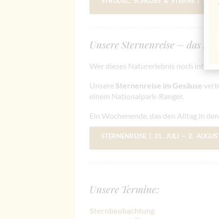
STRUDEL, SCHLOSS & STERNE | 11. 
Unsere Sternenreise – das Erle
Wer dieses Naturerlebnis noch intensi
Unsere
Sternenreise im Gesäuse
verb
einem Nationalpark-Ranger.
Ein Wochenende, das den Alltag in den 
STERNENREISE
| 31. JULI – 2. AUGU
Unsere Termine:
Sternbeobachtung