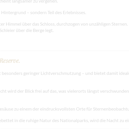
cheint langsamer zu vergehen.
Hintergrund – sondern Teil des Erlebnisses.
iter Himmel über das Schloss, durchzogen von unzähligen Sternen.
Schleier über die Berge legt.
 Reserve.
 besonders geringer Lichtverschmutzung – und bietet damit idea
t wird der Blick frei auf das, was vielerorts längst verschwunden i
säuse zu einem der eindrucksvollsten Orte für Sternenbeobachtu
ettet in die ruhige Natur des Nationalparks, wird die Nacht zu e