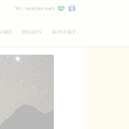
Tel .: +43 (0) 3632 20473
NARE
REGION
KONTAKT