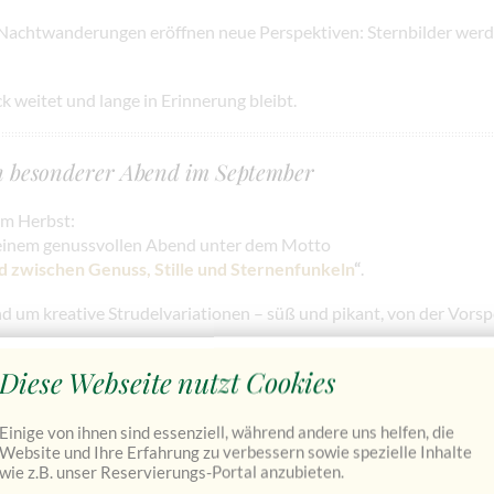
achtwanderungen eröffnen neue Perspektiven: Sternbilder werde
ck weitet und lange in Erinnerung bleibt.
in besonderer Abend im September
im Herbst:
 einem genussvollen Abend unter dem Motto
nd zwischen Genuss, Stille und Sternenfunkeln
“
.
d um kreative Strudelvariationen – süß und pikant, von der Vorsp
ht hereinbricht, richtet sich der Blick nach oben:
Diese Webseite nutzt Cookies
 mit Nationalpark-Ranger Johannes Sulzbacher erleben Sie den k
Einige von ihnen sind essenziell, während andere uns helfen, die
rik, Natur und die besondere Atmosphäre des Schlosses verbindet
Website und Ihre Erfahrung zu verbessern sowie spezielle Inhalte
wie z.B. unser Reservierungs-Portal anzubieten.