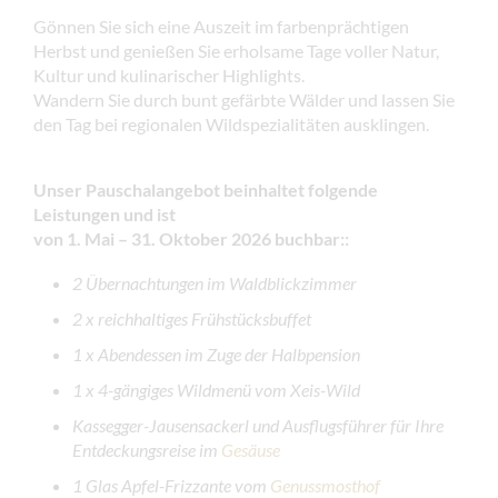
Gönnen Sie sich eine Auszeit im farbenprächtigen
Herbst und genießen Sie erholsame Tage voller Natur,
Kultur und kulinarischer Highlights.
Wandern Sie durch bunt gefärbte Wälder und lassen Sie
den Tag bei regionalen Wildspezialitäten ausklingen.
Unser Pauschalangebot beinhaltet folgende
Leistungen
und ist
von 1. Mai – 31. Oktober 2026 buchbar:
:
2 Übernachtungen im Waldblickzimmer
2 x reichhaltiges Frühstücksbuffet
1 x Abendessen im Zuge der Halbpension
1 x 4-gängiges Wildmenü vom Xeis-Wild
Kassegger-Jausensackerl und Ausflugsführer für Ihre
Entdeckungsreise im
Gesäuse
1 Glas Apfel-Frizzante vom
Genussmosthof