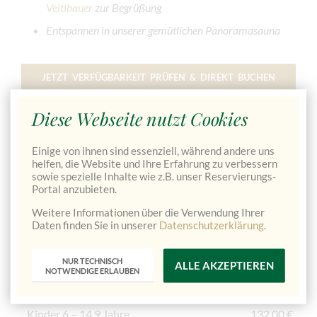
Veitlbauer
zur Begrüßung
Entspannen in unserer gemütlichen Panoramasauna
JETZT VERFÜGBARKEIT PRÜFEN & DIREKT BUCHEN
→
Diese Webseite nutzt Cookies
Pauschalpreis für 2 Übernachtungen
Einige von ihnen sind essenziell, während andere uns
helfen, die Website und Ihre Erfahrung zu verbessern
inkl. Halbpension und den oben angeführten
sowie spezielle Inhalte wie z.B. unser Reservierungs-
Leistungen
Portal anzubieten.
Weitere Informationen über die Verwendung Ihrer
Daten finden Sie in unserer
Datenschutzerklärung
.
Im Doppelzimmer
249,00€
Preis pro Person
NUR TECHNISCH
ALLE AKZEPTIEREN
NOTWENDIGE ERLAUBEN
Einbettzimmerzuschlag
20,00 €
Kinder 6 – 14,9 Jahre
132,00 €