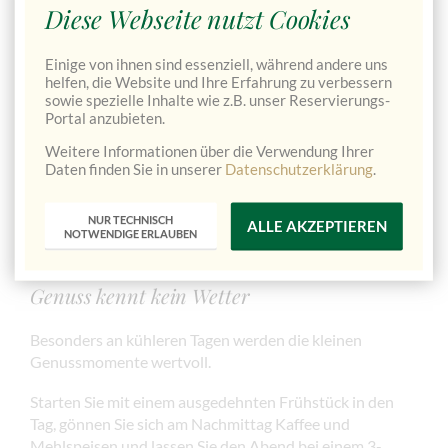
Diese Webseite nutzt Cookies
Auch Schlechtwettertage bieten im Gesäuse zahlreiche
Einige von ihnen sind essenziell, während andere uns
Möglichkeiten.
helfen, die Website und Ihre Erfahrung zu verbessern
sowie spezielle Inhalte wie z.B. unser Reservierungs-
Besuchen Sie das berühmte
Stift Admont
mit der
Portal anzubieten.
größten Klosterbibliothek der Welt, entdecken Sie das
Forstmuseum Silvanum
oder unternehmen Sie einen
Weitere Informationen über die Verwendung Ihrer
Daten finden Sie in unserer
Datenschutzerklärung
.
Ausflug zum
Erzberg
inklusive Fahrt mit dem Hauly.
So wird selbst ein Regentag schnell zu einem
NUR TECHNISCH
ALLE AKZEPTIEREN
abwechslungsreichen Urlaubstag.
NOTWENDIGE ERLAUBEN
Genuss kennt kein Wetter
Besonders an kühleren Tagen werden die kleinen
Genussmomente wertvoll.
Starten Sie mit einem ausgedehnten Frühstück in den
Tag, gönnen Sie sich am Nachmittag Kaffee und
Mehlspeisen und lassen Sie den Abend bei einem 3-