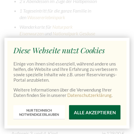
2 x Abendessen im Zuge der Halbpension
1 Tageseintritt für die ganze Familie in
den
Wassererlebnispark
Wanderkarte für
Naturpark
Eisenwurzen
und
Nationalpark Gesäuse
Diese Webseite nutzt Cookies
JETZT VERFÜGBARKEIT PRÜFEN & DIREKT BUCHEN
→
Einige von ihnen sind essenziell, während andere uns
helfen, die Website und Ihre Erfahrung zu verbessern
sowie spezielle Inhalte wie z.B. unser Reservierungs-
Portal anzubieten.
Pauschalpreis für 2 Übernachtungen
Weitere Informationen über die Verwendung Ihrer
im Familienzimmer inkl. Halbpension und den oben
Daten finden Sie in unserer
Datenschutzerklärung
.
angeführten Leistungen
NUR TECHNISCH
ALLE AKZEPTIEREN
2 Erwachsene + 2 Kinder (6 bis 15 Jahre)
ab 738,00
NOTWENDIGE ERLAUBEN
€
Aufpreis 3. und 4. Kind
je 129,00 €