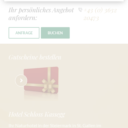
Ihr persönliches Angebot
+43 (0) 3632
anfordern:
20473
ANFRAGE
BUCHEN
Gutscheine bestellen
Hotel Schloss Kassegg
Ihr Naturhotel in der Steiermark in St. Gallen im