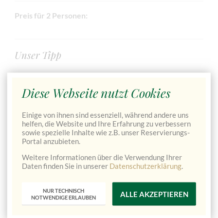
Preis für 2 Personen:
Unser Tipp
Verbinden Sie diesen besonderen Abend mit einer
Übernachtung im Schloss.
Diese Webseite nutzt Cookies
Genießen Sie die Ruhe des Nationalparks Gesäuse,
entspannen Sie in der Panoramasauna und erkunden Sie
Einige von ihnen sind essenziell, während andere uns
die Natur rund um Schloss Kassegg.
helfen, die Website und Ihre Erfahrung zu verbessern
sowie spezielle Inhalte wie z.B. unser Reservierungs-
Unser Pauschalangebot finden Sie hier:
Romantiktage für
Portal anzubieten.
Zwei – ab € 335,00 pro Person
Weitere Informationen über die Verwendung Ihrer
Daten finden Sie in unserer
Datenschutzerklärung
.
Ein Geschenk. Ein Jahrestag. Oder einfach ein Abend nur
für Sie beide.
NUR TECHNISCH
ALLE AKZEPTIEREN
NOTWENDIGE ERLAUBEN
~ Vorreservierung erforderlich ~