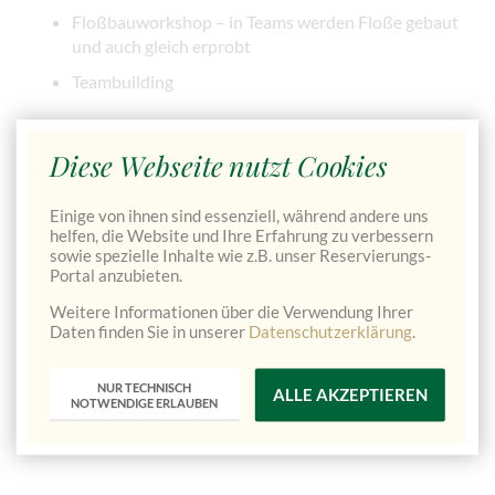
Floßbauworkshop – in Teams werden Floße gebaut
und auch gleich erprobt
Teambuilding
Alle Programme im Überblick
Diese Webseite nutzt Cookies
Einige von ihnen sind essenziell, während andere uns
helfen, die Website und Ihre Erfahrung zu verbessern
Preis pro SchülerIn inkl. Vollpension,
ab
sowie spezielle Inhalte wie z.B. unser Reservierungs-
Programm mit Rafting, Transfers
418,00€
Portal anzubieten.
Weitere Informationen über die Verwendung Ihrer
Preis pro SchülerIn inkl. Vollpension,
ab
Daten finden Sie in unserer
Datenschutzerklärung
.
Programm ohne Rafting, Transfers
396,00
€
NUR TECHNISCH
ALLE AKZEPTIEREN
NOTWENDIGE ERLAUBEN
Preis pro LehrerIn inkl. Vollpension,
ab
Programm, Transfers
218,00€