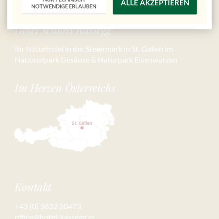
ALLE AKZEPTIEREN
NOTWENDIGE ERLAUBEN
Hotel Schloss Kassegg
Ihr Naturhotel in der Steiermark in St. Gallen im
Nationalpark Gesäuse & Naturpark Eisenwurzen
Im Herzen Österreichs
Kontakt
+43 (0) 3632 20473
office@hotel-kassegg.at