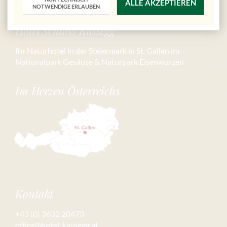
ALLE AKZEPTIEREN
NOTWENDIGE ERLAUBEN
Hotel Schloss Kassegg
Ihr Naturhotel in der Steiermark in St. Gallen im
Nationalpark Gesäuse & Naturpark Eisenwurzen
Im Herzen Österreichs
Kontakt
+43 (0) 3632 20473
office@hotel-kassegg.at