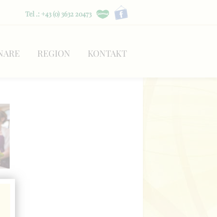
Tel .: +43 (0) 3632 20473
NARE
REGION
KONTAKT