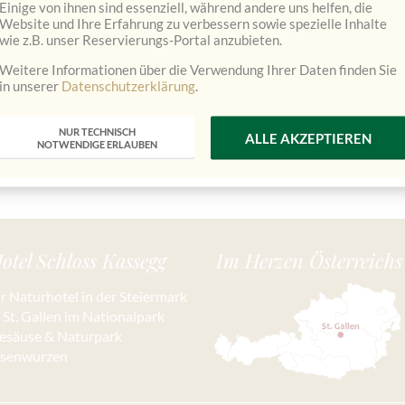
Einige von ihnen sind essenziell, während andere uns helfen, die
Website und Ihre Erfahrung zu verbessern sowie spezielle Inhalte
wie z.B. unser Reservierungs-Portal anzubieten.
Weitere Informationen über die Verwendung Ihrer Daten finden Sie
in unserer
Datenschutzerklärung
.
NUR TECHNISCH
ALLE AKZEPTIEREN
NOTWENDIGE ERLAUBEN
otel Schloss Kassegg
Im Herzen Österreichs
hr Naturhotel in der Steiermark
n St. Gallen im Nationalpark
esäuse & Naturpark
isenwurzen