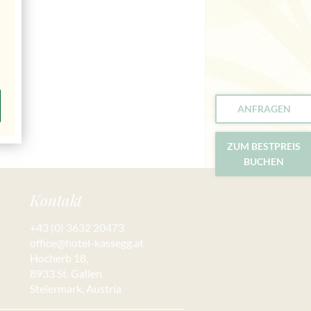
ANFRAGEN
ZUM BESTPREIS
BUCHEN
Kontakt
+43 (0) 3632 20473
office@hotel-kassegg.at
Hocherb 18,
8933 St. Gallen
Steiermark, Austria