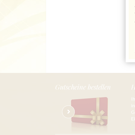
Gutscheine bestellen
H
I
i
G
E