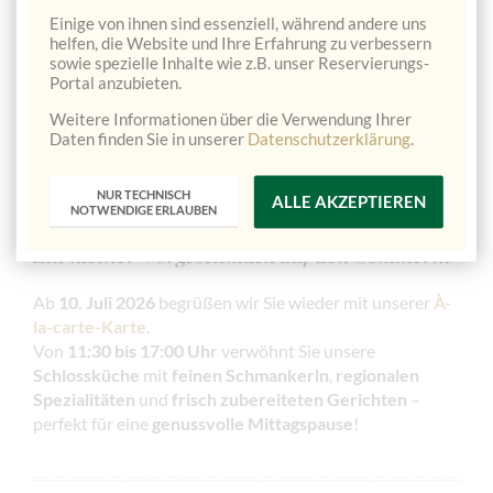
Kaffee im Schlosshof
– bei uns lässt sich der
Einige von ihnen sind essenziell, während andere uns
Sommer ganz entspannt genießen.
helfen, die Website und Ihre Erfahrung zu verbessern
sowie spezielle Inhalte wie z.B. unser Reservierungs-
Portal anzubieten.
Wir freuen uns, Sie im Naturhotel Schloss Kassegg
Weitere Informationen über die Verwendung Ihrer
Daten finden Sie in unserer
Datenschutzerklärung
.
willkommen heißen zu dürfen!
NUR TECHNISCH
ALLE AKZEPTIEREN
NOTWENDIGE ERLAUBEN
Ein kleiner Vorgeschmack auf den Sommer…
Ab
10. Juli 2026
begrüßen wir Sie wieder mit unserer
À-
la-carte-Karte
.
Von
11:30 bis 17:00 Uhr
verwöhnt Sie unsere
Schlossküche
mit
feinen Schmankerln
,
regionalen
Spezialitäten
und
frisch zubereiteten Gerichten
–
perfekt für eine
genussvolle Mittagspause
!