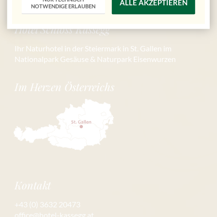
ALLE AKZEPTIEREN
NOTWENDIGE ERLAUBEN
Hotel Schloss Kassegg
Ihr Naturhotel in der Steiermark in St. Gallen im
Nationalpark Gesäuse & Naturpark Eisenwurzen
Im Herzen Österreichs
Kontakt
+43 (0) 3632 20473
office@hotel-kassegg.at