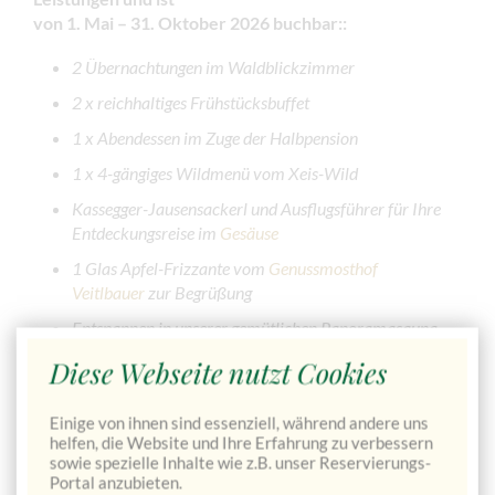
von 1. Mai – 31. Oktober 2026 buchbar:
:
2 Übernachtungen im Waldblickzimmer
2 x reichhaltiges Frühstücksbuffet
1 x Abendessen im Zuge der Halbpension
1 x 4-gängiges Wildmenü vom Xeis-Wild
Kassegger-Jausensackerl und Ausflugsführer für Ihre
Entdeckungsreise im
Gesäuse
1 Glas Apfel-Frizzante vom
Genussmosthof
Veitlbauer
zur Begrüßung
Entspannen in unserer gemütlichen Panoramasauna
Diese Webseite nutzt Cookies
JETZT VERFÜGBARKEIT PRÜFEN & DIREKT BUCHEN
→
Einige von ihnen sind essenziell, während andere uns
helfen, die Website und Ihre Erfahrung zu verbessern
sowie spezielle Inhalte wie z.B. unser Reservierungs-
Portal anzubieten.