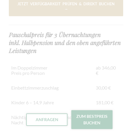
JETZT VERFÜGBARKEIT PRÜFEN & DIREKT BUCHEN
→
Pauschalpreis für 3 Übernachtungen
inkl. Halbpension und den oben angeführten
Leistungen
Im Doppelzimmer
ab 346,00
Preis pro Person
€
Einbettzimmerzuschlag
30,00 €
Kinder 6 – 14,9 Jahre
181,00 €
ZUM BESTPREIS
Nächtigungsabgabe pro Person und
2,50 €
ANFRAGEN
Nacht
BUCHEN