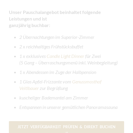
Unser Pauschalangebot beinhaltet folgende
Leistungen
und ist
ganzjährig buchbar:
2 Übernachtungen im Superior-Zimmer
2 x reichhaltiges Frühstücksbuffet
1 x exklusives
Candle Light Dinner
für Zwei
(5 Gang – Überraschungsmenü inkl. Weinbegleitung)
1 x Abendessen im Zuge der Halbpension
1 Glas Apfel-Frizzante vom
Genussmosthof
Veitlbauer
zur Begrüßung
kuscheliger Bademantel am Zimmer
Entspannen in unserer gemütlichen Panoramasauna
JETZT VERFÜGBARKEIT PRÜFEN & DIREKT BUCHEN
→