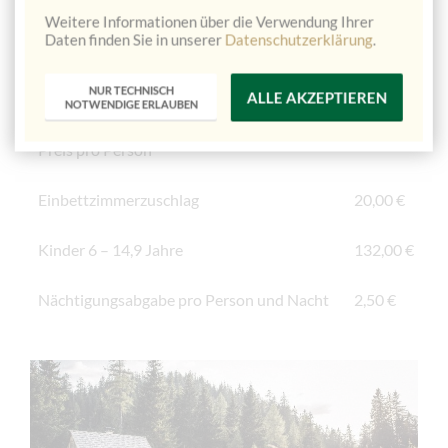
Pauschalpreis für 2 Übernachtungen
Weitere Informationen über die Verwendung Ihrer
Daten finden Sie in unserer
Datenschutzerklärung
.
inkl. Halbpension und den oben angeführten
Leistungen
NUR TECHNISCH
ALLE AKZEPTIEREN
NOTWENDIGE ERLAUBEN
Im Doppelzimmer
249,00€
Preis pro Person
Einbettzimmerzuschlag
20,00 €
Kinder 6 – 14,9 Jahre
132,00 €
Nächtigungsabgabe pro Person und Nacht
2,50 €