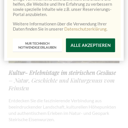
helfen, die Website und Ihre Erfahrung zu verbessern
sowie spezielle Inhalte wie z.B. unser Reservierungs-
ANFRAGE
BUCHEN
Portal anzubieten.
Weitere Informationen über die Verwendung Ihrer
Daten finden Sie in unserer
Datenschutzerklärung
.
NUR TECHNISCH
ALLE AKZEPTIEREN
NOTWENDIGE ERLAUBEN
Kultur- Erlebnistage im steirischen Gesäuse
– Natur, Geschichte und Kulturgenuss vom
Feinsten
Entdecken Sie die faszinierende Verbindung aus
beeindruckender Landschaft, kulturellen Höhepunkten
und authentischem Erleben im Natur- und Geopark
Steirische Eisenwurzen.