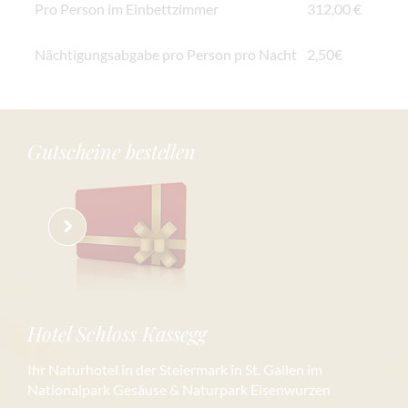
Pro Person im Einbettzimmer
312,00 €
Nächtigungsabgabe pro Person pro Nacht
2,50€
Gutscheine bestellen
Hotel Schloss Kassegg
Ihr Naturhotel in der Steiermark in St. Gallen im
Nationalpark Gesäuse & Naturpark Eisenwurzen