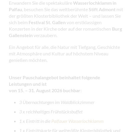
Erwandern Sie die spektakuläre
Wasserlochklamm in
Palfau
, besuchen Sie das weltberühmte
Stift Admont
mit
der größten Klosterbibliothek der Welt – und lassen Sie
sich beim
Festival St. Gallen
von erstklassigen
Konzerten in der Kirche oder auf der romantischen
Burg
Gallenstein
verzaubern.
Ein Angebot für alle, die Natur mit Tiefgang, Geschichte
mit Atmosphäre und Kultur auf höchstem Niveau
genießen möchten.
Unser Pauschalangebot beinhaltet folgende
Leistungen und ist
von 15. – 31. August 2026 buchbar:
3 Übernachtungen im Waldblickzimmer
3 x reichhaltiges Frühstücksbuffet
1 x Eintritt in die
Palfauer Wasserlochklamm
1 x
Eintrittskarte für weltgrößte Klosterbibliothek und