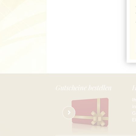
Gutscheine bestellen
H
I
i
G
E