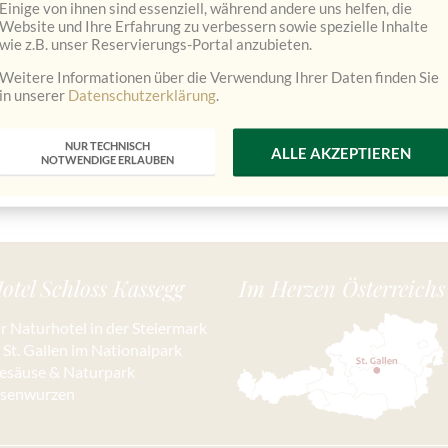
Einige von ihnen sind essenziell, während andere uns helfen, die
Website und Ihre Erfahrung zu verbessern sowie spezielle Inhalte
wie z.B. unser Reservierungs-Portal anzubieten.
Weitere Informationen über die Verwendung Ihrer Daten finden Sie
in unserer
Datenschutzerklärung
.
NUR TECHNISCH
ALLE AKZEPTIEREN
NOTWENDIGE ERLAUBEN
otel Schloss Kassegg
Im Herzen Österreichs
hr Naturhotel in der Steiermark
n St. Gallen im Nationalpark
esäuse & Naturpark
isenwurzen