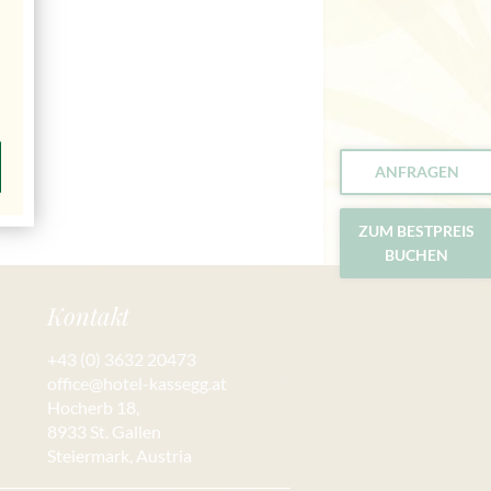
ANFRAGEN
ZUM BESTPREIS
BUCHEN
Kontakt
+43 (0) 3632 20473
office@hotel-kassegg.at
Hocherb 18,
8933 St. Gallen
Steiermark, Austria