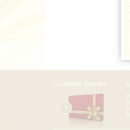
Gutscheine bestellen
H
I
i
G
E