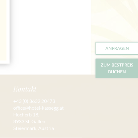
ANFRAGEN
ZUM BESTPREIS
BUCHEN
Kontakt
+43 (0) 3632 20473
office@hotel-kassegg.at
Hocherb 18,
8933 St. Gallen
Steiermark, Austria