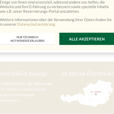
Einige von ihnen sind essenziell, während andere uns helfen, die
Website und Ihre Erfahrung zu verbessern sowie spezielle Inhalte
wie z.B. unser Reservierungs-Portal anzubieten.
Weitere Informationen über die Verwendung Ihrer Daten finden Sie
in unserer
Datenschutzerklärung
.
NUR TECHNISCH
ALLE AKZEPTIEREN
NOTWENDIGE ERLAUBEN
otel Schloss Kassegg
Im Herzen Österreichs
hr Naturhotel in der Steiermark
n St. Gallen im Nationalpark
esäuse & Naturpark
isenwurzen