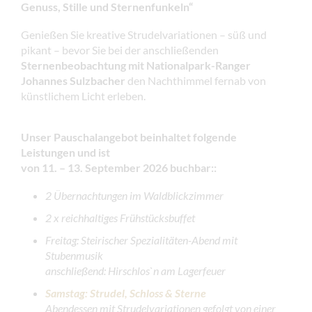
Genuss, Stille und Sternenfunkeln“
Genießen Sie kreative Strudelvariationen – süß und
pikant – bevor Sie bei der anschließenden
Sternenbeobachtung mit Nationalpark-Ranger
Johannes Sulzbacher
den Nachthimmel fernab von
künstlichem Licht erleben.
Unser Pauschalangebot beinhaltet folgende
Leistungen
und ist
von 11. – 13. September 2026 buchbar:
:
2 Übernachtungen im Waldblickzimmer
2 x reichhaltiges Frühstücksbuffet
Freitag: Steirischer Spezialitäten-Abend mit
Stubenmusik
anschließend: Hirschlos`n am Lagerfeuer
Samstag: Strudel, Schloss & Sterne
Abendessen mit Strudelvariationen gefolgt von einer