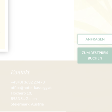
ANFRAGEN
ZUM BESTPREIS
BUCHEN
Kontakt
+43 (0) 3632 20473
office@hotel-kassegg.at
Hocherb 18,
8933 St. Gallen
Steiermark, Austria