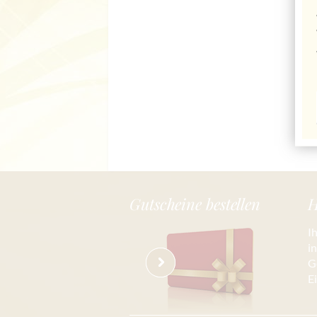
Gutscheine bestellen
H
I
i
G
E