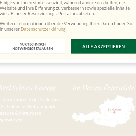
Einige von ihnen sind essenziell, während andere uns helfen, die
Website und Ihre Erfahrung zu verbessern sowie spezielle Inhalte
wie z.B. unser Reservierungs-Portal anzubieten.
Weitere Informationen über die Verwendung Ihrer Daten finden Sie
in unserer
Datenschutzerklärung
.
NUR TECHNISCH
ALLE AKZEPTIEREN
NOTWENDIGE ERLAUBEN
otel Schloss Kassegg
Im Herzen Österreichs
hr Naturhotel in der Steiermark
n St. Gallen im Nationalpark
esäuse & Naturpark
isenwurzen