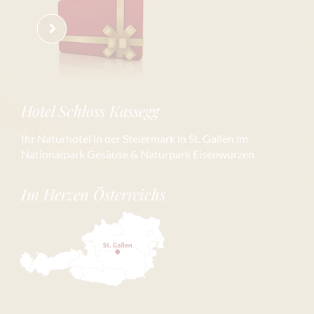
Hotel Schloss Kassegg
Ihr Naturhotel in der Steiermark in St. Gallen im
Nationalpark Gesäuse & Naturpark Eisenwurzen
Im Herzen Österreichs