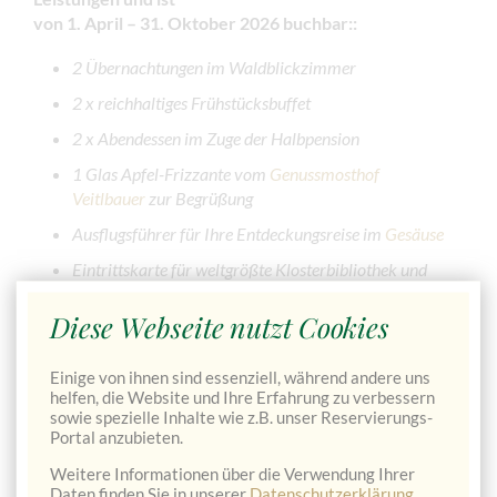
von 1. April – 31. Oktober 2026 buchbar:
:
2 Übernachtungen im Waldblickzimmer
2 x reichhaltiges Frühstücksbuffet
2 x Abendessen im Zuge der Halbpension
1 Glas Apfel-Frizzante vom
Genussmosthof
Veitlbauer
zur Begrüßung
Ausflugsführer für Ihre Entdeckungsreise im
Gesäuse
Eintrittskarte für weltgrößte Klosterbibliothek und
Museen des
Stifts Admont
Diese Webseite nutzt Cookies
Entspannen in unserer gemütlichen Panorama-Sauna
Einige von ihnen sind essenziell, während andere uns
helfen, die Website und Ihre Erfahrung zu verbessern
JETZT VERFÜGBARKEIT PRÜFEN & DIREKT BUCHEN
sowie spezielle Inhalte wie z.B. unser Reservierungs-
→
Portal anzubieten.
Weitere Informationen über die Verwendung Ihrer
Daten finden Sie in unserer
Datenschutzerklärung
.