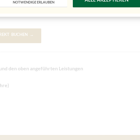
NOTWENDIGE ERLAUBEN
 in den
Wassererlebnispark
urzen
und
Nationalpark Gesäuse
IREKT BUCHEN →
 und den oben angeführten Leistungen
ahre)