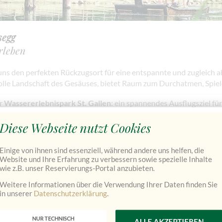
segg
rleben
ns den perfekten Rückzugsort für eine entspannte und zugleich a
volle Landschaft des Gesäuses, bietet Raum zum Durchatmen, Spie
er
Wassererlebnispark St. Gallen
: ein spannendes Ausflugsziel fü
 weniger sonnigem Wetter.
Diese Webseite nutzt Cookies
gende Leistungen und ist
Einige von ihnen sind essenziell, während andere uns helfen, die
chbar:
Website und Ihre Erfahrung zu verbessern sowie spezielle Inhalte
wie z.B. unser Reservierungs-Portal anzubieten.
ück im Familienzimmer
Weitere Informationen über die Verwendung Ihrer Daten finden Sie
lafcouch)
in unserer
Datenschutzerklärung
.
14,9 Jahre)
nsion
NUR TECHNISCH
ALLE AKZEPTIEREN