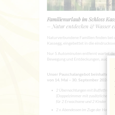
Familienurlaub im Schloss Kas
– Natur entdecken & Wasser e
Naturverbundene Familien finden bei u
Kassegg, eingebettet in die eindrucks
Nur 5 Autominuten entfernt wartet d
Bewegung und Entdeckungen, auch bei
Unser Pauschalangebot beinhaltet fol
von 14. Mai – 30. September 2026 bu
2 Übernachtungen mit Buffetfrühst
(Doppelzimmer mit zusätzlicher Sch
für 2 Erwachsene und 2 Kinder (bis 
2 x Abendessen im Zuge der Halbpe