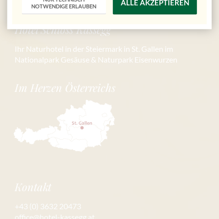
ALLE AKZEPTIEREN
NOTWENDIGE ERLAUBEN
Hotel Schloss Kassegg
Ihr Naturhotel in der Steiermark in St. Gallen im
Nationalpark Gesäuse & Naturpark Eisenwurzen
Im Herzen Österreichs
Kontakt
+43 (0) 3632 20473
office@hotel-kassegg.at