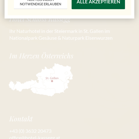
ALLE AKZEPTIEREN
NOTWENDIGE ERLAUBEN
Hotel Schloss Kassegg
Ihr Naturhotel in der Steiermark in St. Gallen im
Nationalpark Gesäuse & Naturpark Eisenwurzen
Im Herzen Österreichs
Kontakt
+43 (0) 3632 20473
office@hotel-kassegg.at