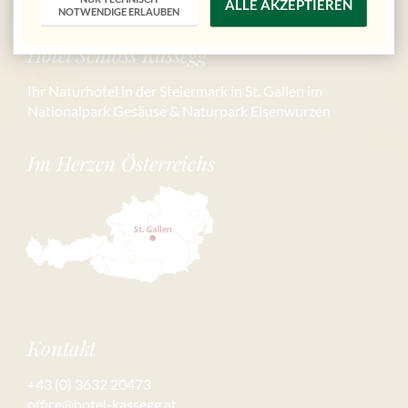
ALLE AKZEPTIEREN
NOTWENDIGE ERLAUBEN
Hotel Schloss Kassegg
Ihr Naturhotel in der Steiermark in St. Gallen im
Nationalpark Gesäuse & Naturpark Eisenwurzen
Im Herzen Österreichs
Kontakt
+43 (0) 3632 20473
office@hotel-kassegg.at