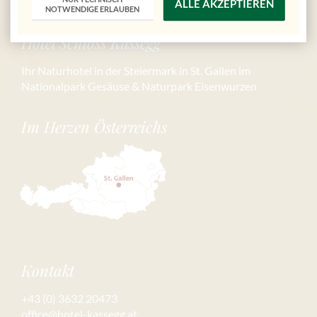
ALLE AKZEPTIEREN
NOTWENDIGE ERLAUBEN
Hotel Schloss Kassegg
Ihr Naturhotel in der Steiermark in St. Gallen im
Nationalpark Gesäuse & Naturpark Eisenwurzen
Im Herzen Österreichs
Kontakt
+43 (0) 3632 20473
office@hotel-kassegg.at