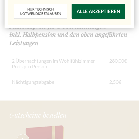
NUR TECHNISCH
ALLE AKZEPTIEREN
NOTWENDIGE ERLAUBEN
Pauschalpreis für 2 Übernachtungen
inkl. Halbpension und den oben angeführten
Leistungen
2 Übernachtungen im Wohlfühlzimmer
280,00€
Preis pro Person
Nächtigungsabgabe
2,50€
Gutscheine bestellen