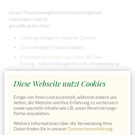
Unser Pauschalangebot beinhaltet folgende
Leistungen
und ist
ganzjährig buchbar:
2 Übernachtungen im Superior-Zimmer
2 x reichhaltiges Frühstücksbuffet
1 x exklusives
Candle Light Dinner
für Zwei
(5 Gang – Überraschungsmenü inkl. Weinbegleitung)
1 x Abendessen im Zuge der Halbpension
Diese Webseite nutzt Cookies
1 Glas Apfel-Frizzante vom
Genussmosthof
Veitlbauer
zur Begrüßung
Einige von ihnen sind essenziell, während andere uns
kuscheliger Bademantel am Zimmer
helfen, die Website und Ihre Erfahrung zu verbessern
sowie spezielle Inhalte wie z.B. unser Reservierungs-
Entspannen in unserer gemütlichen Panoramasauna
Portal anzubieten.
Weitere Informationen über die Verwendung Ihrer
Daten finden Sie in unserer
Datenschutzerklärung
.
JETZT VERFÜGBARKEIT PRÜFEN & DIREKT BUCHEN
→