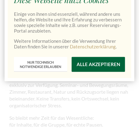
Gerne berücksichtigen wir vegetarische oder spezielle
Einige von ihnen sind essenziell, während andere uns
Ernährungsformen im Rahmen der Möglichkeiten
helfen, die Website und Ihre Erfahrung zu verbessern
sowie spezielle Inhalte wie z.B. unser Reservierungs-
unseres Hauses – unkompliziert und persönlich
Portal anzubieten.
abgestimmt.
Weitere Informationen über die Verwendung Ihrer
Daten finden Sie in unserer
Datenschutzerklärung
.
NUR TECHNISCH
Alles an einem Ort – ganz ohne Zeitdruck
ALLE AKZEPTIEREN
NOTWENDIGE ERLAUBEN
Bei Retreats steht Schloss Kassegg exklusiv oder nahezu
exklusiv zur Verfügung. Seminar- und Bewegungsräume,
Zimmer, Restaurant, Natur und Rückzugsorte liegen nah
beieinander. Keine Transfers, kein Ortswechsel, kein
organisatorischer Stress.
So bleibt mehr Zeit für das Wesentliche:
für Inhalte, für die Gruppe, für echte Pausen.