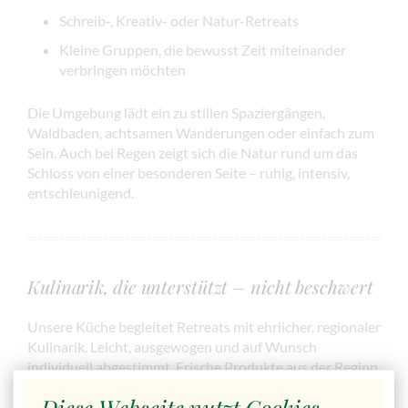
Schreib-, Kreativ- oder Natur-Retreats
Kleine Gruppen, die bewusst Zeit miteinander
verbringen möchten
Die Umgebung lädt ein zu stillen Spaziergängen,
Waldbaden, achtsamen Wanderungen oder einfach zum
Sein. Auch bei Regen zeigt sich die Natur rund um das
Schloss von einer besonderen Seite – ruhig, intensiv,
entschleunigend.
Kulinarik, die unterstützt – nicht beschwert
Unsere Küche begleitet Retreats mit ehrlicher, regionaler
Kulinarik. Leicht, ausgewogen und auf Wunsch
individuell abgestimmt. Frische Produkte aus der Region,
hausgemachte Speisen und ein achtsamer Umgang mit
Diese Webseite nutzt Cookies
Lebensmitteln stehen im Mittelpunkt.