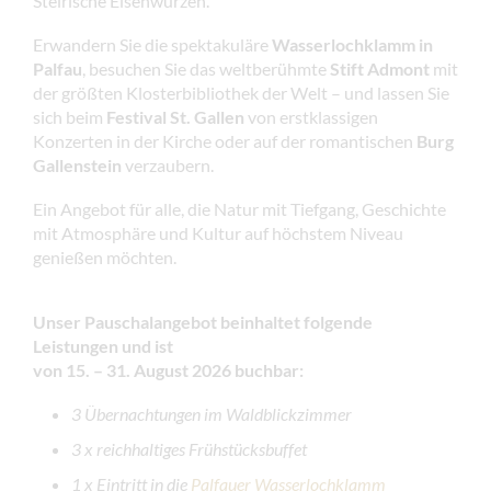
Steirische Eisenwurzen.
Erwandern Sie die spektakuläre
Wasserlochklamm in
Palfau
, besuchen Sie das weltberühmte
Stift Admont
mit
der größten Klosterbibliothek der Welt – und lassen Sie
sich beim
Festival St. Gallen
von erstklassigen
Konzerten in der Kirche oder auf der romantischen
Burg
Gallenstein
verzaubern.
Ein Angebot für alle, die Natur mit Tiefgang, Geschichte
mit Atmosphäre und Kultur auf höchstem Niveau
genießen möchten.
Unser Pauschalangebot beinhaltet folgende
Leistungen und ist
von 15. – 31. August 2026 buchbar:
3 Übernachtungen im Waldblickzimmer
3 x reichhaltiges Frühstücksbuffet
1 x Eintritt in die
Palfauer Wasserlochklamm