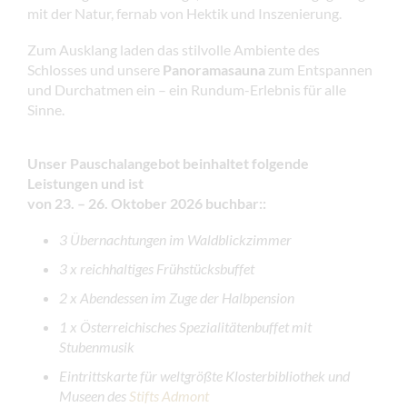
mit der Natur, fernab von Hektik und Inszenierung.
Zum Ausklang laden das stilvolle Ambiente des
Schlosses und unsere
Panoramasauna
zum Entspannen
und Durchatmen ein – ein Rundum-Erlebnis für alle
Sinne.
Unser Pauschalangebot beinhaltet folgende
Leistungen
und ist
von 23. – 26. Oktober 2026 buchbar:
:
3 Übernachtungen im Waldblickzimmer
3 x reichhaltiges Frühstücksbuffet
2 x Abendessen im Zuge der Halbpension
1 x Österreichisches Spezialitätenbuffet mit
Stubenmusik
Eintrittskarte für weltgrößte Klosterbibliothek und
Museen des
Stifts Admont