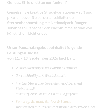
Genuss, Stille und Sternenfunkeln“
Genießen Sie kreative Strudelvariationen – süß und
pikant – bevor Sie bei der anschließenden
Sternenbeobachtung mit Nationalpark-Ranger
Johannes Sulzbacher
den Nachthimmel fernab von
künstlichem Licht erleben.
Unser Pauschalangebot beinhaltet folgende
Leistungen
und ist
von 11. – 13. September 2026 buchbar:
:
2 Übernachtungen im Waldblickzimmer
2 x reichhaltiges Frühstücksbuffet
Freitag: Steirischer Spezialitäten-Abend mit
Stubenmusik
anschließend: Hirschlos`n am Lagerfeuer
Samstag: Strudel, Schloss & Sterne
Abendessen mit Strudelvariationen gefolgt von einer