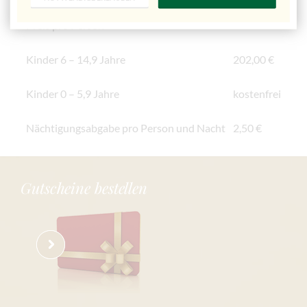
Im Einzelzimmer
404,00 €
Preis pro Person
Kinder 6 – 14,9 Jahre
202,00 €
Kinder 0 – 5,9 Jahre
kostenfrei
Nächtigungsabgabe pro Person und Nacht
2,50 €
Gutscheine bestellen