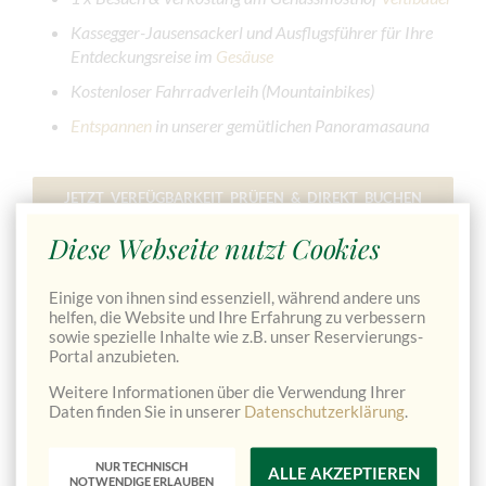
Kassegger-Jausensackerl und Ausflugsführer für Ihre
Entdeckungsreise im
Gesäuse
Kostenloser Fahrradverleih (Mountainbikes)
Entspannen
in unserer gemütlichen Panoramasauna
JETZT VERFÜGBARKEIT PRÜFEN & DIREKT BUCHEN
→
Diese Webseite nutzt Cookies
Einige von ihnen sind essenziell, während andere uns
Pauschalpreis für 7 Übernachtungen
helfen, die Website und Ihre Erfahrung zu verbessern
inkl. Frühstück und den oben angeführten
sowie spezielle Inhalte wie z.B. unser Reservierungs-
Portal anzubieten.
Leistungen
Weitere Informationen über die Verwendung Ihrer
Daten finden Sie in unserer
Datenschutzerklärung
.
Im Doppelzimmer
ab 384,00€
Preis pro Person
NUR TECHNISCH
ALLE AKZEPTIEREN
NOTWENDIGE ERLAUBEN