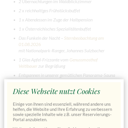
2 Übernachtungen im Waldblickzimmer
2 x reichhaltiges Frühstücksbuffet
1 x Abendessen im Zuge der Halbpension
1 x Österreichisches Spezialitätenbuffet
Das Funkeln der Nacht –
Sternbeobachtung am
01.08.202
6
mit Nationalpark-Ranger, Johannes Sulzbacher
1 Glas Apfel-Frizzante vom
Genussmosthof
Veitlbauer
zur Begrüßung
Entspannen in unserer gemütlichen Panorama-Sauna
Diese Webseite nutzt Cookies
JETZT VERFÜGBARKEIT PRÜFEN & DIREKT BUCHEN
→
Einige von ihnen sind essenziell, während andere uns
helfen, die Website und Ihre Erfahrung zu verbessern
sowie spezielle Inhalte wie z.B. unser Reservierungs-
Portal anzubieten.
Pauschalpreis für 2 Übernachtungen