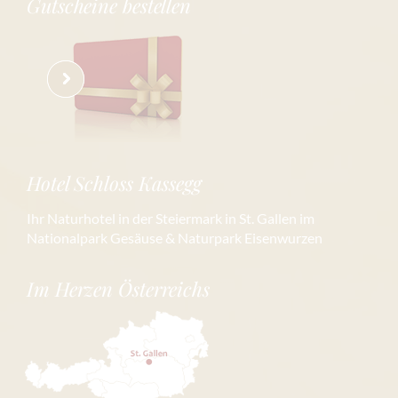
Gutscheine bestellen
Hotel Schloss Kassegg
Ihr Naturhotel in der Steiermark in St. Gallen im
Nationalpark Gesäuse & Naturpark Eisenwurzen
Im Herzen Österreichs