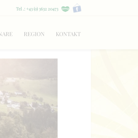
Tel .: +43 (0) 3632 20473
NARE
REGION
KONTAKT