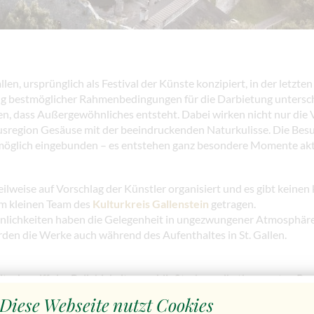
allen, ursprünglich als Festival der Künste konzipiert, in der letzte
affung bestmöglicher Rahmenbedingungen für die Darbietung unters
n, dass Außergewöhnliches entsteht. Dabei wirken nicht nur die 
usregion Gesäuse mit der beeindruckenden Naturkulisse. Die Besu
möglich eingebunden – es entstehen ganz besondere Momente akti
lweise auf Vorschlag der Künstler organisiert und es gibt keinen 
em kleinen Team des
Kulturkreis Gallenstein
getragen.
önlichkeiten haben die Gelegenheit in ungezwungener Atmosphär
rden die Werke auch während des Aufenthaltes in St. Gallen.
turbegriff, der Beliebigkeit ausschließt, aber selbstbewussten Re
alt, der die behutsame Auseinandersetzung des Bekannten mit dem
Diese Webseite nutzt Cookies
avantgardistischen Identifikationsmöglichkeiten zugrunde liegt.