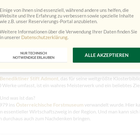
Einige von ihnen sind essenziell, während andere uns helfen, die
Website und Ihre Erfahrung zu verbessern sowie spezielle Inhalte
wie z.B. unser Reservierungs-Portal anzubieten.
Weitere Informationen über die Verwendung Ihrer Daten finden Sie
in unserer
Datenschutzerklärung
.
ebung
NUR TECHNISCH
ALLE AKZEPTIEREN
NOTWENDIGE ERLAUBEN
re kulturelle Highlights in der Region zu entdecken…
Benediktiner Stift Admont
, das für seine weltgrößte Klosterbibl
0 Werke umfasst, ist ein wahres Meisterwerk und ein beliebtes Ziel
 Und was ist das?
1979 ins
Österreichische Forstmuseum
verwandelt wurde. Hier ka
n essentieller Wirtschaftszweig in der Region. Und man kann sich
nen durchaus auch zum Nachdenken bringen.