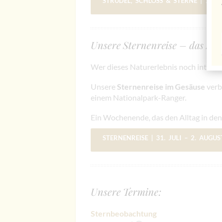
STRUDEL, SCHLOSS & STERNE | 11. 
Unsere Sternenreise – das Erle
Wer dieses Naturerlebnis noch intensi
Unsere
Sternenreise im Gesäuse
verb
einem Nationalpark-Ranger.
Ein Wochenende, das den Alltag in den 
STERNENREISE
| 31. JULI – 2. AUGU
Unsere Termine:
Sternbeobachtung