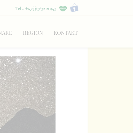
Tel .: +43 (0) 3632 20473
NARE
REGION
KONTAKT