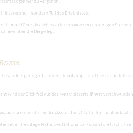
cheint langsamer zu vergehen.
Hintergrund – sondern Teil des Erlebnisses.
iter Himmel über das Schloss, durchzogen von unzähligen Sternen.
Schleier über die Berge legt.
 Reserve.
 besonders geringer Lichtverschmutzung – und bietet damit idea
t wird der Blick frei auf das, was vielerorts längst verschwunden i
säuse zu einem der eindrucksvollsten Orte für Sternenbeobachtu
ettet in die ruhige Natur des Nationalparks, wird die Nacht zu e