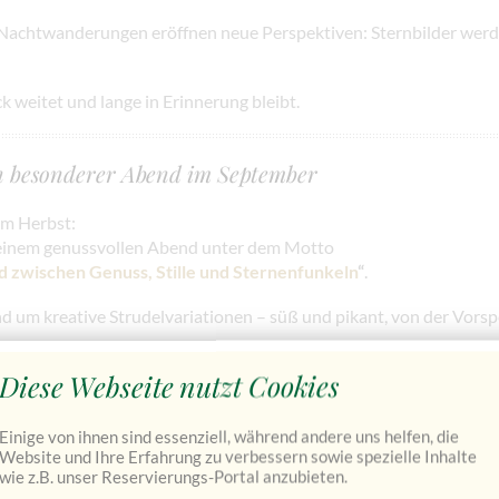
achtwanderungen eröffnen neue Perspektiven: Sternbilder werde
ck weitet und lange in Erinnerung bleibt.
in besonderer Abend im September
im Herbst:
 einem genussvollen Abend unter dem Motto
nd zwischen Genuss, Stille und Sternenfunkeln
“
.
d um kreative Strudelvariationen – süß und pikant, von der Vorsp
ht hereinbricht, richtet sich der Blick nach oben:
Diese Webseite nutzt Cookies
 mit Nationalpark-Ranger Johannes Sulzbacher erleben Sie den k
Einige von ihnen sind essenziell, während andere uns helfen, die
rik, Natur und die besondere Atmosphäre des Schlosses verbindet
Website und Ihre Erfahrung zu verbessern sowie spezielle Inhalte
wie z.B. unser Reservierungs-Portal anzubieten.