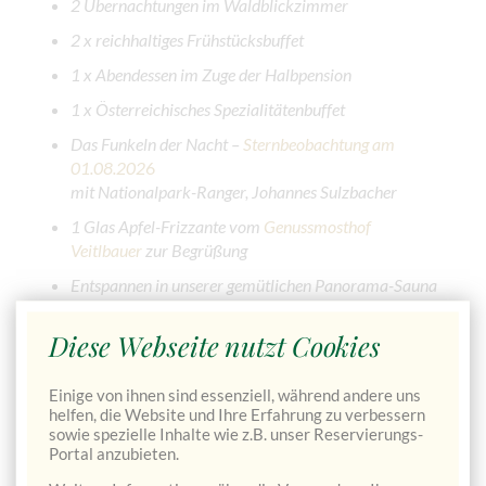
2 Übernachtungen im Waldblickzimmer
2 x reichhaltiges Frühstücksbuffet
1 x Abendessen im Zuge der Halbpension
1 x Österreichisches Spezialitätenbuffet
Das Funkeln der Nacht –
Sternbeobachtung am
01.08.202
6
mit Nationalpark-Ranger, Johannes Sulzbacher
1 Glas Apfel-Frizzante vom
Genussmosthof
Veitlbauer
zur Begrüßung
Entspannen in unserer gemütlichen Panorama-Sauna
Diese Webseite nutzt Cookies
JETZT VERFÜGBARKEIT PRÜFEN & DIREKT BUCHEN
→
Einige von ihnen sind essenziell, während andere uns
helfen, die Website und Ihre Erfahrung zu verbessern
sowie spezielle Inhalte wie z.B. unser Reservierungs-
Portal anzubieten.
Pauschalpreis für 2 Übernachtungen