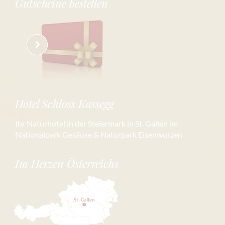
Gutscheine bestellen
Hotel Schloss Kassegg
Ihr Naturhotel in der Steiermark in St. Gallen im
Nationalpark Gesäuse & Naturpark Eisenwurzen
Im Herzen Österreichs