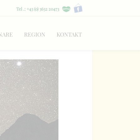
Tel .: +43 (0) 3632 20473
NARE
REGION
KONTAKT