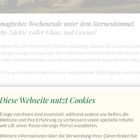
n magisches Wochenende unter dem Sternenhimmel
che Nächte voller Glanz und Genuss!
eren Art im Naturhotel Schloss Kassegg. Lassen Sie sich von öste
ur Begrüßung und tauchen Sie in die faszinierende Welt der Sterne 
nur den Himmel kennen, sondern auch spannende Geschichten dazu
 Mix aus kulinarischem Genuss, entspannter Nächtigung und himml
gende Leistungen und ist
Diese Webseite nutzt Cookies
r:
Einige von ihnen sind essenziell, während andere uns helfen, die
mmer
Website und Ihre Erfahrung zu verbessern sowie spezielle Inhalte
wie z.B. unser Reservierungs-Portal anzubieten.
Weitere Informationen über die Verwendung Ihrer Daten finden Sie
nsion