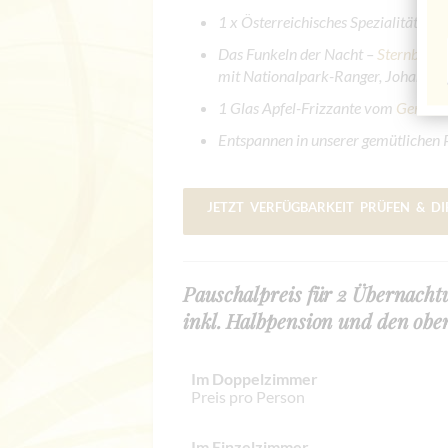
1 x Österreichisches Spezialitätenbu
Das Funkeln der Nacht –
Sternbeob
mit Nationalpark-Ranger, Johannes
1 Glas Apfel-Frizzante vom
Genussm
Entspannen in unserer gemütliche
JETZT VERFÜGBARKEIT PRÜFEN & D
Pauschalpreis für 2 Übernach
inkl. Halbpension und den obe
Im Doppelzimmer
Preis pro Person
Im Einzelzimmer