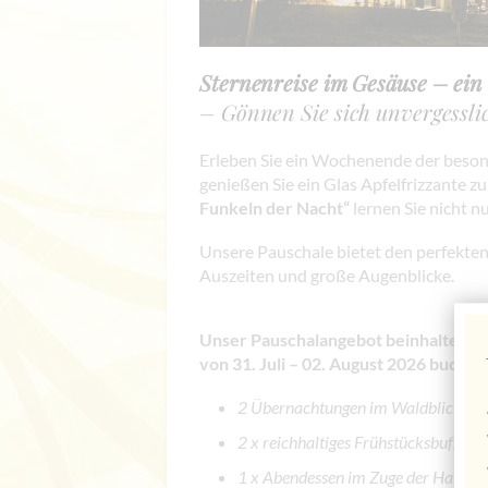
Sternenreise im Gesäuse – ei
– Gönnen Sie sich unvergessli
Erleben Sie ein Wochenende der besond
genießen Sie ein Glas Apfelfrizzante z
Funkeln der Nacht“
lernen Sie nicht 
Unsere Pauschale bietet den perfekten
Auszeiten und große Augenblicke.
Unser Pauschalangebot beinhaltet fol
von 31. Juli – 02. August 2026 buchba
2 Übernachtungen im Waldblickzi
2 x reichhaltiges Frühstücksbuffet
1 x Abendessen im Zuge der Halbpe