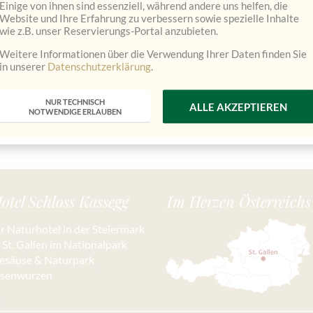
Einige von ihnen sind essenziell, während andere uns helfen, die
Website und Ihre Erfahrung zu verbessern sowie spezielle Inhalte
wie z.B. unser Reservierungs-Portal anzubieten.
Weitere Informationen über die Verwendung Ihrer Daten finden Sie
in unserer
Datenschutzerklärung
.
NUR TECHNISCH
ALLE AKZEPTIEREN
NOTWENDIGE ERLAUBEN
otel Schloss Kassegg
Im Herzen Österreichs
hr Naturhotel in der Steiermark
n St. Gallen im Nationalpark
esäuse & Naturpark
isenwurzen