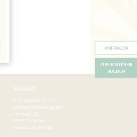
ANFRAGEN
ZUM BESTPREIS
BUCHEN
Kontakt
+43 (0) 3632 20473
office@hotel-kassegg.at
Hocherb 18,
8933 St. Gallen
Steiermark, Austria