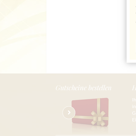
Gutscheine bestellen
H
I
i
G
E