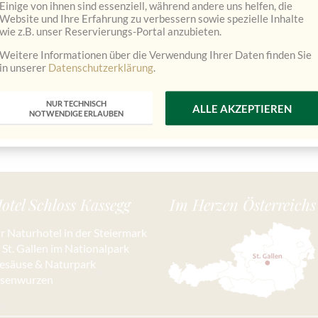
Einige von ihnen sind essenziell, während andere uns helfen, die
Website und Ihre Erfahrung zu verbessern sowie spezielle Inhalte
wie z.B. unser Reservierungs-Portal anzubieten.
Weitere Informationen über die Verwendung Ihrer Daten finden Sie
in unserer
Datenschutzerklärung
.
NUR TECHNISCH
ALLE AKZEPTIEREN
NOTWENDIGE ERLAUBEN
otel Schloss Kassegg
Im Herzen Österreichs
hr Naturhotel in der Steiermark
n St. Gallen im Nationalpark
esäuse & Naturpark
isenwurzen