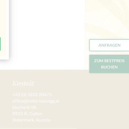
ANFRAGEN
ZUM BESTPREIS
BUCHEN
Kontakt
+43 (0) 3632 20473
office@hotel-kassegg.at
Hocherb 18,
8933 St. Gallen
Steiermark, Austria