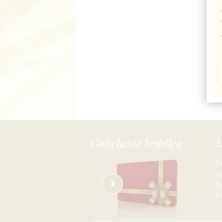
Gutscheine bestellen
H
I
i
G
E