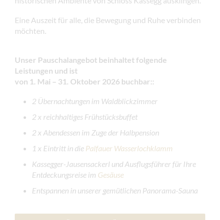
historischen Ambiente von Schloss Kassegg ausklingen.
Eine Auszeit für alle, die Bewegung und Ruhe verbinden
möchten.
Unser Pauschalangebot beinhaltet folgende
Leistungen
und ist
von 1. Mai – 31. Oktober 2026 buchbar:
:
2 Übernachtungen im Waldblickzimmer
2 x reichhaltiges Frühstücksbuffet
2 x Abendessen im Zuge der Halbpension
1 x Eintritt in die
Palfauer Wasserlochklamm
Kassegger-Jausensackerl und Ausflugsführer für Ihre
Entdeckungsreise im
Gesäuse
Entspannen in unserer gemütlichen Panorama-Sauna