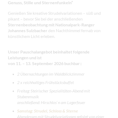
Genuss, Stille und Sternenfunkeln“
Genießen Sie kreative Strudelvariationen – süß und
pikant – bevor Sie bei der anschließenden
Sternenbeobachtung mit Nationalpark-Ranger
Johannes Sulzbacher
den Nachthimmel fernab von
künstlichem Licht erleben.
Unser Pauschalangebot beinhaltet folgende
Leistungen
und ist
von 11. – 13. September 2026 buchbar:
:
2 Übernachtungen im Waldblickzimmer
2 x reichhaltiges Frühstücksbuffet
Freitag: Steirischer Spezialitäten-Abend mit
Stubenmusik
anschließend: Hirschlos`n am Lagerfeuer
Samstag: Strudel, Schloss & Sterne
Abendessen mit Strudelvariationen gefolgt von einer