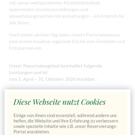
mit seiner weltberühmten Klosterbibliothek,
spannenden Sonderausstellungen und
abwechslungsreichen Veranstaltungen – ein Erlebnis für
alle Sinne.
Nach einem aktiven Tag laden unsere Panoramasauna
und unsere kreative, regionale Küche zum Genießen und
Entspannen ein.
Unser Pauschalangebot beinhaltet folgende
Leistungen
und ist
von 1. April – 31. Oktober 2026 buchbar:
:
2 Übernachtungen im Waldblickzimmer
Diese Webseite nutzt Cookies
2 x reichhaltiges Frühstücksbuffet
2 x Abendessen im Zuge der Halbpension
Einige von ihnen sind essenziell, während andere uns
1 Glas Apfel-Frizzante vom
Genussmosthof
helfen, die Website und Ihre Erfahrung zu verbessern
sowie spezielle Inhalte wie z.B. unser Reservierungs-
Veitlbauer
zur Begrüßung
Portal anzubieten.