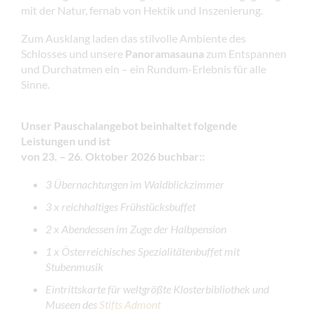
mit der Natur, fernab von Hektik und Inszenierung.
Zum Ausklang laden das stilvolle Ambiente des
Schlosses und unsere
Panoramasauna
zum Entspannen
und Durchatmen ein – ein Rundum-Erlebnis für alle
Sinne.
Unser Pauschalangebot beinhaltet folgende
Leistungen
und ist
von 23. – 26. Oktober 2026 buchbar:
:
3 Übernachtungen im Waldblickzimmer
3 x reichhaltiges Frühstücksbuffet
2 x Abendessen im Zuge der Halbpension
1 x Österreichisches Spezialitätenbuffet mit
Stubenmusik
Eintrittskarte für weltgrößte Klosterbibliothek und
Museen des
Stifts Admont