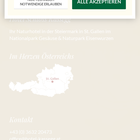
ALLE AKZEPTIEREN
NOTWENDIGE ERLAUBEN
Hotel Schloss Kassegg
Ihr Naturhotel in der Steiermark in St. Gallen im
Nationalpark Gesäuse & Naturpark Eisenwurzen
Im Herzen Österreichs
Kontakt
+43 (0) 3632 20473
office@hotel-kassegg.at