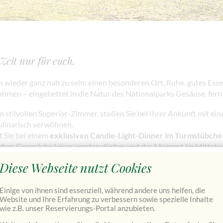
 Zeit nur für euch.
h wieder ganz nah zu sein: einen besonderen Ort, Ruhe, gutes Esse
ahmen – eingebettet in die Natur des Nationalparks Gesäuse, fern
 stilvollen Superior-Zimmer, stoßen Sie bei Ihrer Ankunft mit ei
kulinarisch verwöhnen.
t Sie bei einem
exklusiven Candle-Light-Dinner im Turmstübche
 dem Gespräche leiser werden dürfen und der Moment im Mittelpu
Diese Webseite nutzt Cookies
amkeit bewusst erleben und genießen möchten.
Einige von ihnen sind essenziell, während andere uns helfen, die
olgende Leistungen
und ist
Website und Ihre Erfahrung zu verbessern sowie spezielle Inhalte
wie z.B. unser Reservierungs-Portal anzubieten.