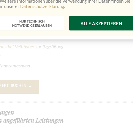
Weitere Informationen über die Verwendung Ihrer Daten finden Sie
mmer
in unserer
Datenschutzerklärung
.
ür Zwei
NUR TECHNISCH
ALLE AKZEPTIEREN
NOTWENDIGE ERLAUBEN
Weinbegleitung)
nsion
osthof Veitlbauer
zur Begrüßung
r
n Panoramasauna
IREKT BUCHEN →
tungen
n angeführten Leistungen