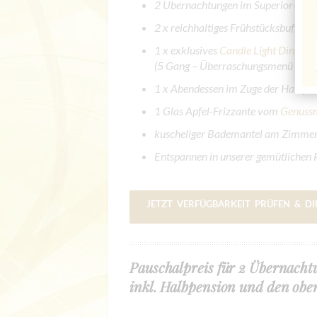
2 Übernachtungen im Superior-Zi
2 x reichhaltiges Frühstücksbuffet
1 x exklusives
Candle Light Dinner
f
(5 Gang – Überraschungsmenü inkl. 
1 x Abendessen im Zuge der Halbpe
1 Glas Apfel-Frizzante vom
Genussm
kuscheliger Bademantel am Zimme
Entspannen in unserer gemütliche
JETZT VERFÜGBARKEIT PRÜFEN & D
Pauschalpreis für 2 Übernach
inkl. Halbpension und den obe