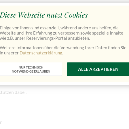
bschalten – die klassischen Massagen bringen den Körper zurück
Diese Webseite nutzt Cookies
n
Einige von ihnen sind essenziell, während andere uns helfen, die
Website und Ihre Erfahrung zu verbessern sowie spezielle Inhalte
8:00 Uhr
wie z.B. unser Reservierungs-Portal anzubieten.
Weitere Informationen über die Verwendung Ihrer Daten finden Sie
masseurin – mit viel Gespür für das, was gerade gut tut.
in unserer
Datenschutzerklärung
.
rper & Geist
NUR TECHNISCH
ALLE AKZEPTIEREN
NOTWENDIGE ERLAUBEN
Samstag) entsteht ein anderer Zugang zur Ruhe.
tützen dabei,
en