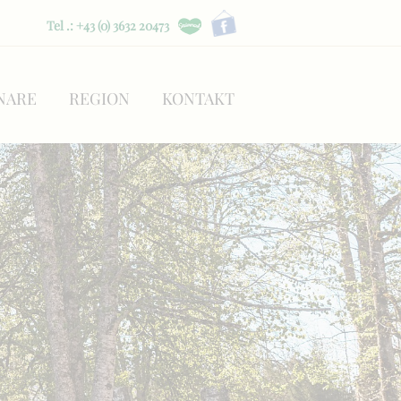
Tel .: +43 (0) 3632 20473
NARE
REGION
KONTAKT