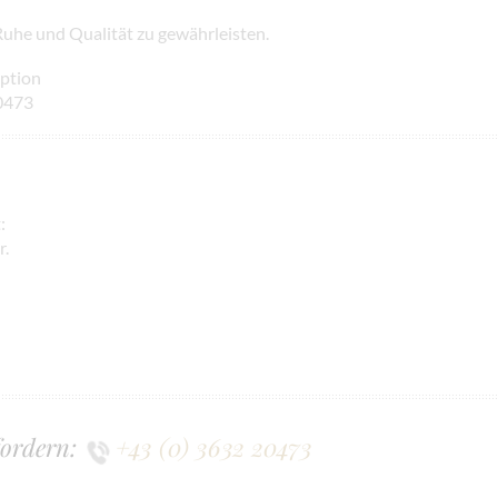
Ruhe und Qualität zu gewährleisten.
eption
20473
:
r.
fordern:
+43 (0) 3632 20473