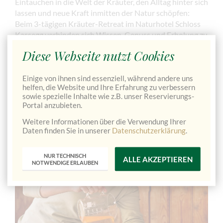
Eintauchen in die Welt der Kräuter, den Alltag hinter sich
lassen und neue Kraft inmitten der Natur schöpfen:
Beim 3-tägigen Kräuter-Retreat im Naturhotel Schloss
Kassegg verbinden sich Wissen, Genuss und Erholung zu
einer besonderen Frühlingsauszeit.
Diese Webseite nutzt Cookies
Gemeinsam mit Kräuterexpertin Angela Heher
entdecken Sie heimische Pflanzen an ihrem natürlichen
Einige von ihnen sind essenziell, während andere uns
helfen, die Website und Ihre Erfahrung zu verbessern
Standort, lernen deren Wirkung kennen und verarbeiten
sowie spezielle Inhalte wie z.B. unser Reservierungs-
sie in praxisnahen Workshops zu wertvollen
Portal anzubieten.
Naturprodukten.
Weitere Informationen über die Verwendung Ihrer
Daten finden Sie in unserer
Datenschutzerklärung
.
NUR TECHNISCH
ALLE AKZEPTIEREN
NOTWENDIGE ERLAUBEN