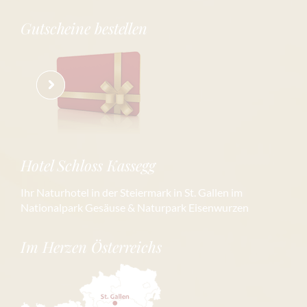
Gutscheine bestellen
Hotel Schloss Kassegg
Ihr Naturhotel in der Steiermark in St. Gallen im
Nationalpark Gesäuse & Naturpark Eisenwurzen
Im Herzen Österreichs